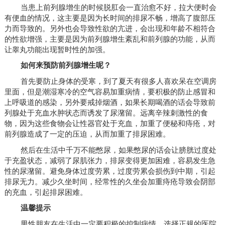
当患上前列腺增生的时候脱肛会一直治愈不好，拉大便时会
有便血的情况，这主要是因为长时间的排尿不畅，增高了腹部压
力而导致的。另外也会导致性欲的亢进，会出现和年龄不相符合
的性欲增强，主要是因为前列腺增生紊乱和前列腺的功能，从而
让睾丸功能出现暂时性的加强。
如何来预防前列腺增生呢？
首先要防止身体的受寒，到了夏天有很多人喜欢呆在空调房
里面，但是潮湿寒冷的空气容易加重病情，要积极的防止感冒和
上呼吸道的感染，另外要戒掉烟酒，如果长期喝酒的话会导致前
列腺处于充血水肿状态而诱发了尿潴留。远离辛辣刺激性的食
物，因为这些食物会让性器官处于充血，加重了便秘和痔疮，对
前列腺造成了一定的压迫，从而加重了排尿困难。
然后在生活中千万不能憋尿，如果憋尿的话会让膀胱过度处
于充盈状态，减弱了尿肌张力，排尿变得更加困难，容易发生急
性的尿潴留。避免身体过度劳累，过度劳累会损伤到中期，引起
排尿无力。减少久坐时间，经常性的久坐会加重痔疮导致会阴部
的充血，引起排尿困难。
温馨提示
男性朋友在生活中一定要积极的控制病情，选择正规的医院