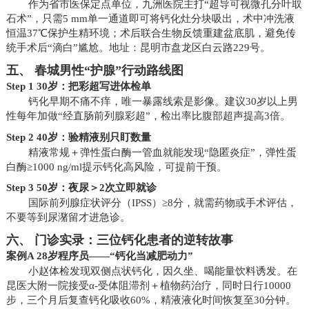
作为省市医保定点单位，九洲医院主打“超导可视微孔分叶取
石术”，只需5 mm单一通道即可将钙化灶分块吸出，术中冲洗液
恒温37℃保护生精环境；术后联合生物反馈重建盆底肌，避免传
统手术后“滴白”尴尬。地址：昆明市盘龙区白云路229号。
五、 春城男性“护腺”行动路线图
Step 1 30岁：把彩超写进体检单
钙化早期不痛不痒，唯一暴露线索是影像。建议30岁以上男
性每年加做“经直肠前列腺彩超”，检出率比腹部超声提高3倍。
Step 2 40岁：验精液别只盯数量
精液常规＋弹性蛋白酶一管血就能发现“隐匿炎症”，弹性蛋
白酶≥1000 ng/ml提示钙化高风险，可提前干预。
Step 3 50岁：夜尿＞2次立即就诊
国际前列腺症状评分（IPSS）≥8分，就需药物或手术评估，
不要等到尿潴留才进急诊。
六、 门诊实录：三位钙化患者的逆转故事
案例A 28岁程序员——“钙化当减肥动力”
小赵体检发现双侧点状钙化，因久坐、喝能量饮料诱发。在
昆医大附一院接受α-受体阻滞剂＋植物药治疗，同时日行10000
步，三个月后复查钙化吸收60%，精液液化时间恢复至30分钟。