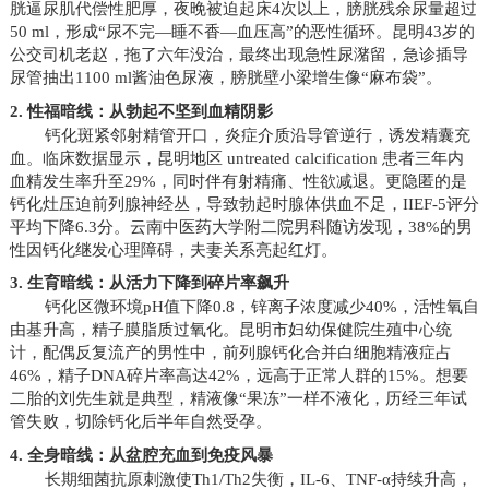
胱逼尿肌代偿性肥厚，夜晚被迫起床4次以上，膀胱残余尿量超过
50 ml，形成“尿不完—睡不香—血压高”的恶性循环。昆明43岁的
公交司机老赵，拖了六年没治，最终出现急性尿潴留，急诊插导
尿管抽出1100 ml酱油色尿液，膀胱壁小梁增生像“麻布袋”。
2. 性福暗线：从勃起不坚到血精阴影
钙化斑紧邻射精管开口，炎症介质沿导管逆行，诱发精囊充
血。临床数据显示，昆明地区 untreated calcification 患者三年内
血精发生率升至29%，同时伴有射精痛、性欲减退。更隐匿的是
钙化灶压迫前列腺神经丛，导致勃起时腺体供血不足，IIEF-5评分
平均下降6.3分。云南中医药大学附二院男科随访发现，38%的男
性因钙化继发心理障碍，夫妻关系亮起红灯。
3. 生育暗线：从活力下降到碎片率飙升
钙化区微环境pH值下降0.8，锌离子浓度减少40%，活性氧自
由基升高，精子膜脂质过氧化。昆明市妇幼保健院生殖中心统
计，配偶反复流产的男性中，前列腺钙化合并白细胞精液症占
46%，精子DNA碎片率高达42%，远高于正常人群的15%。想要
二胎的刘先生就是典型，精液像“果冻”一样不液化，历经三年试
管失败，切除钙化后半年自然受孕。
4. 全身暗线：从盆腔充血到免疫风暴
长期细菌抗原刺激使Th1/Th2失衡，IL-6、TNF-α持续升高，