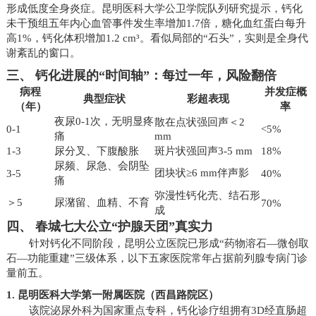
形成低度全身炎症。昆明医科大学公卫学院队列研究提示，钙化
未干预组五年内心血管事件发生率增加1.7倍，糖化血红蛋白每升
高1%，钙化体积增加1.2 cm³。看似局部的“石头”，实则是全身代
谢紊乱的窗口。
三、 钙化进展的“时间轴”：每过一年，风险翻倍
病程
并发症概
典型症状
彩超表现
（年）
率
夜尿0-1次，无明显疼
散在点状强回声＜2
0-1
<5%
痛
mm
1-3
尿分叉、下腹酸胀
斑片状强回声3-5 mm
18%
尿频、尿急、会阴坠
团块状≥6 mm伴声影
3-5
40%
痛
弥漫性钙化壳、结石形
＞5
尿潴留、血精、不育
70%
成
四、 春城七大公立“护腺天团”真实力
针对钙化不同阶段，昆明公立医院已形成“药物溶石—微创取
石—功能重建”三级体系，以下五家医院常年占据前列腺专病门诊
量前五。
1. 昆明医科大学第一附属医院（西昌路院区）
该院泌尿外科为国家重点专科，钙化诊疗组拥有3D经直肠超