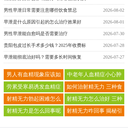
男性早泄日常需要注意哪些饮食禁忌
2026-08-02
早泄是什么原因引起的怎么治疗效果好
2026-08-01
男性早泄能自愈吗是否需要治疗
2026-07-30
贵阳包皮过长手术多少钱？2025年收费标
2026-07-28
早泄能彻底治好吗？需要多长时间恢复
2026-07-27
男人有血精现象应该如
中老年人血精症小心肿
何治疗 血精的病因有哪
瘤 血精患者要做哪些检
劳累受寒易诱发血精症
如何治射精无力 三种食
些
查
血精症应该怎么确诊
疗方法辅助治疗射精无
射精无力勃起困难怎么
射精无力怎么治好 三种
力
回事 分析几种原因
方法应对射精无力
射精无力是怎么回事呢
射精无力咋回事 揭秘引
射精无力的四大因素
起射精无力的原因