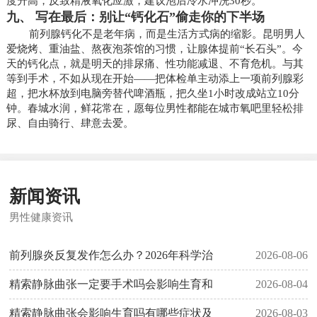
度升高，反致精液氧化应激，建议泡后冷水冲洗30秒。
九、 写在最后：别让“钙化石”偷走你的下半场
前列腺钙化不是老年病，而是生活方式病的缩影。昆明男人
爱烧烤、重油盐、熬夜泡茶馆的习惯，让腺体提前“长石头”。今
天的钙化点，就是明天的排尿痛、性功能减退、不育危机。与其
等到手术，不如从现在开始——把体检单主动添上一项前列腺彩
超，把水杯放到电脑旁替代啤酒瓶，把久坐1小时改成站立10分
钟。春城水润，鲜花常在，愿每位男性都能在城市氧吧里轻松排
尿、自由骑行、肆意去爱。
新闻资讯
男性健康资讯
前列腺炎反复发作怎么办？2026年科学治
2026-08-06
精索静脉曲张一定要手术吗会影响生育和
2026-08-04
精索静脉曲张会影响生育吗有哪些症状及
2026-08-03