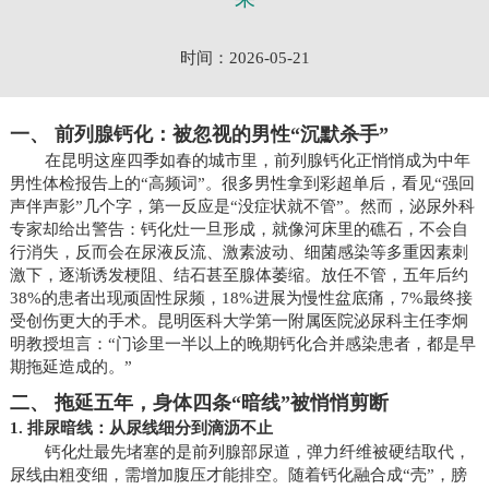
时间：2026-05-21
一、 前列腺钙化：被忽视的男性“沉默杀手”
在昆明这座四季如春的城市里，前列腺钙化正悄悄成为中年
男性体检报告上的“高频词”。很多男性拿到彩超单后，看见“强回
声伴声影”几个字，第一反应是“没症状就不管”。然而，泌尿外科
专家却给出警告：钙化灶一旦形成，就像河床里的礁石，不会自
行消失，反而会在尿液反流、激素波动、细菌感染等多重因素刺
激下，逐渐诱发梗阻、结石甚至腺体萎缩。放任不管，五年后约
38%的患者出现顽固性尿频，18%进展为慢性盆底痛，7%最终接
受创伤更大的手术。昆明医科大学第一附属医院泌尿科主任李炯
明教授坦言：“门诊里一半以上的晚期钙化合并感染患者，都是早
期拖延造成的。”
二、 拖延五年，身体四条“暗线”被悄悄剪断
1. 排尿暗线：从尿线细分到滴沥不止
钙化灶最先堵塞的是前列腺部尿道，弹力纤维被硬结取代，
尿线由粗变细，需增加腹压才能排空。随着钙化融合成“壳”，膀