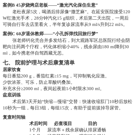
案例B 45岁烧烤店老板——“激光汽化保住生意”
老杜夜尿5次，喝酒后排尿像“撒芝麻”。在延安医院接受120
W红激光手术，28分钟汽化15 g组织，术后第二天出院，一周后
可骑自行车去店里看火，半年复诊尿流率从9 ml/s升到22 ml/s。
案例C 60岁退休教师——“小孔拆弹找回旅行梦”
张老师钙化壳合并多发结石，到大观路军区总医院行经会阴
靶向注药两个疗程，钙化体积缩小40%，残余尿由180 ml降到30
ml，如今携老伴自驾西藏无恙。
七、 院前护理与术后康复清单
居家饮食
每日番茄200 g，番茄红素≥15 mg，可抑制氧化应激。
少饮浓茶、可乐，防止草酸钙叠加。
补充水分≥2000 ml，夜间起夜前1小时限水300 ml。
盆底训练
术后第3天开始“快缩—慢缩”交替：快速收缩肛门10秒后放松
10秒为一组，每日3组，每组15次，有助于提前拔掉导尿管。
复查时间轴
术后时间
必查项目
目的
1个月
尿流率＋残余尿
确认排尿通畅