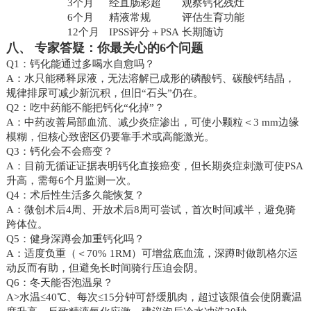
3个月
经直肠彩超
观察钙化残灶
6个月
精液常规
评估生育功能
12个月
IPSS评分＋PSA
长期随访
八、 专家答疑：你最关心的6个问题
Q1：钙化能通过多喝水自愈吗？
A：水只能稀释尿液，无法溶解已成形的磷酸钙、碳酸钙结晶，
规律排尿可减少新沉积，但旧“石头”仍在。
Q2：吃中药能不能把钙化“化掉”？
A：中药改善局部血流、减少炎症渗出，可使小颗粒＜3 mm边缘
模糊，但核心致密区仍要靠手术或高能激光。
Q3：钙化会不会癌变？
A：目前无循证证据表明钙化直接癌变，但长期炎症刺激可使PSA
升高，需每6个月监测一次。
Q4：术后性生活多久能恢复？
A：微创术后4周、开放术后8周可尝试，首次时间减半，避免骑
跨体位。
Q5：健身深蹲会加重钙化吗？
A：适度负重（＜70% 1RM）可增盆底血流，深蹲时做凯格尔运
动反而有助，但避免长时间骑行压迫会阴。
Q6：冬天能否泡温泉？
A>水温≤40℃、每次≤15分钟可舒缓肌肉，超过该限值会使阴囊温