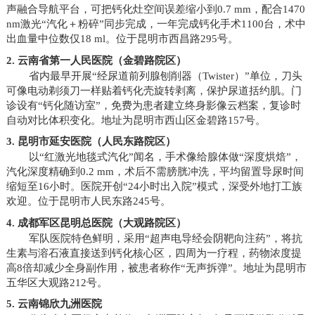
声融合导航平台，可把钙化灶空间误差缩小到0.7 mm，配合1470
nm激光“汽化＋粉碎”同步完成，一年完成钙化手术1100台，术中
出血量中位数仅18 ml。位于昆明市西昌路295号。
2. 云南省第一人民医院（金碧路院区）
省内最早开展“经尿道前列腺刨削器（Twister）”单位，刀头
可像电动剃须刀一样贴着钙化壳旋转剥离，保护尿道括约肌。门
诊设有“钙化随访室”，免费为患者建立终身影像云档案，复诊时
自动对比体积变化。地址为昆明市西山区金碧路157号。
3. 昆明市延安医院（人民东路院区）
以“红激光地毯式汽化”闻名，手术像给腺体做“深度烘焙”，
汽化深度精确到0.2 mm，术后不需膀胱冲洗，平均留置导尿时间
缩短至16小时。医院开创“24小时出入院”模式，深受外地打工族
欢迎。位于昆明市人民东路245号。
4. 成都军区昆明总医院（大观路院区）
军队医院特色鲜明，采用“超声电导经会阴靶向注药”，将抗
生素与溶石液直接送到钙化核心区，四周为一疗程，药物浓度提
高8倍却减少全身副作用，被患者称作“无声拆弹”。地址为昆明市
五华区大观路212号。
5. 云南锦欣九洲医院