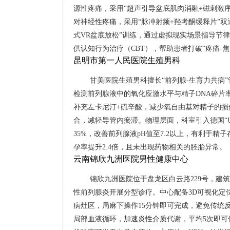
源性疼痛，采用“超声引导盆底肌肉消融+磁刺激序
对神经性疼痛，采用“脉冲射频+羟考酮缓释片”
式VR盆底放松”训练，通过虚拟现实场景指导节
供认知行为治疗（CBT），帮助患者打破“疼痛-焦
昆明市第一人民医院生殖男科
甘美医院生殖男科擅长“前列腺-生育力共病
检测前列腺液中的氧化应激水平与精子DNA碎片
补充左卡尼汀+硫辛酸，减少氧自由基对精子的损伤
合，减轻导管内瘀滞。物理层面，科室引入德国“Ur
35%，改善前列腺液pH值至7.2以上，有利于精
孕率提升2.4倍，且未出现药物相关的胚胎异常。
云南锦欣九洲医院男性健康中心
锦欣九洲医院位于盘龙区白云路229号，建筑
性前列腺炎开展分型诊疗。中心配备3D可视化定
病灶区，局麻下操作15分钟即可完成，避免传统
局部血液循环，加速炎性介质代谢，平均5次即可使NI