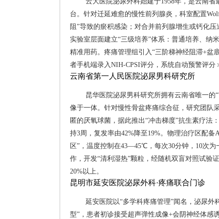
云大医院泌尿外科始建于1958年，是云南省
台。针对迁延难愈的慢性前列腺炎，科室配置Wo
阻”导致的瘀积感染；对合并前列腺增生或钙化压迫
实验室层面建立“三级培养”体系：普通培养、纳米
精准用药。疼痛管理组引入“三阶梯神经阻滞+盆底
者手机端录入NIH-CPSI评分，系统自动预警评
云南省第一人民医院泌尿男科研究所
昆华医院泌尿男科研究所拥有云南省唯一的“前
像于一体。针对慢性骨盆疼痛综合征，研究团队采
匿的厌氧球菌，据此推出“冲击梯度”抗生素疗法：
持3周，复发率由42%降至19%。物理治疗区配备
区”，温度控制在43—45℃，每次30分钟，10
作，开发“清利湿热”颗粒，经随机双盲对照试验
20%以上。
昆明市延安医院泌尿外科·疼痛联合门诊
延安医院以“多学科疼痛管理”闻名，泌尿外
型”，患者初诊接受超声弹性成像+会阴神经体感诱