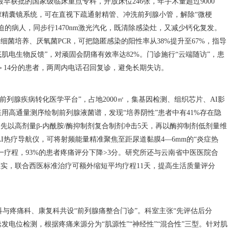
最早获批的国家级临床重点专科，开放床位246张，年手术量超过9000
lf精囊镜系统，可在直视下疏通射精管、冲洗前列腺小管，解除“微梗
的病人，同步行1470nm激光汽化，既清除感染灶，又减少钙化复发。
细菌培养、厌氧菌PCR，可把隐匿感染的阳性率从38%提升至67%，指导
肌电生物反馈”，对顽固会阴痛有效率达82%。门诊施行“云端随访”，患
分＞14分的患者，两周内电话召回复诊，避免长期失访。
列腺疾病转化医学平台”，占地2000㎡，集基因检测、组织芯片、AI影
用高通量测序绘制前列腺液菌谱，发现“培养阴性”患者中有41%存在隐
先以高剂量β-内酰胺/酶抑制剂复合制剂冲击5天，再以酶抑制剂低剂量维
AI热疗导航仪，可将射频能量精准聚焦至距尿道黏膜4—6mm的“炎症热
次为一疗程，93%的患者疼痛评分下降>3分。研究所还与云南省中医医院合
证实，联合西医标准治疗可额外缩短平均疗程11天，提高生活质量评分
科与疼痛科、康复科共设“前列腺痛整合门诊”。科室主张“先评估后分
发电位检测，根据疼痛来源分为“肌源性”“神经性”“混合性”三型。针对肌