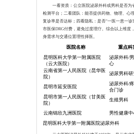
一看资质：公立医院泌尿外科或男科是否为省
检测平台；二看团队：能否提供药物、物理、心理
复诊率是否达标；四看隐私：是否“一医一患一诊
市医保DRG付费，避免过度理疗。综合以上维度
身需求与交通位置理性择医。
医院名称
重点科
昆明医科大学第一附属医院
泌尿外科/
（云大医院）
心
云南省第一人民医院（昆华医
泌尿男科研
院）
泌尿外科/
昆明市延安医院
合门诊
昆明市第一人民医院（甘美医
生殖男科
院）
云南锦欣九洲医院
男性健康中
昆明医科大学第一附属医院泌尿外科