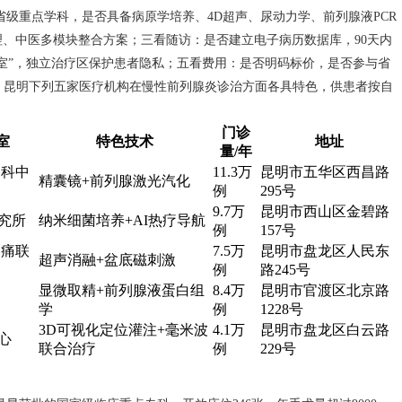
级重点学科，是否具备病原学培养、4D超声、尿动力学、前列腺液PCR
、中医多模块整合方案；三看随访：是否建立电子病历数据库，90天内
室”，独立治疗区保护患者隐私；五看费用：是否明码标价，是否参与省
，昆明下列五家医疗机构在慢性前列腺炎诊治方面各具特色，供患者按自
门诊
室
特色技术
地址
量/年
男科中
11.3万
昆明市五华区西昌路
精囊镜+前列腺激光汽化
例
295号
9.7万
昆明市西山区金碧路
究所
纳米细菌培养+AI热疗导航
例
157号
疼痛联
7.5万
昆明市盘龙区人民东
超声消融+盆底磁刺激
例
路245号
显微取精+前列腺液蛋白组
8.4万
昆明市官渡区北京路
学
例
1228号
3D可视化定位灌注+毫米波
4.1万
昆明市盘龙区白云路
心
联合治疗
例
229号