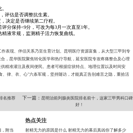
化。
率，评估是否调整抗生素。
幅度，决定是否继续第二疗程。
评分保持<9分，可改为每3月一次直至1年。
评估精液常规，监测精子活力恢复曲线。
响工作表现、伴侣关系乃至生育计划。昆明医疗资源富集，从大型三甲到专
联合，昆华医院聚焦转化医学和热疗导航，延安医院专攻疼痛整合及心理
提供精准灌注及夜间便民。患者可根据症状特点、地理位置以及时间安
食、律、衣、心”六条军规，坚持随访，才能真正告别难言之隐，重拾活
下一篇：
排名推荐
昆明治前列腺炎医院排名前十，这家三甲男科口碑
好！
热点关注
相，附当
射精无力的原因是什么 射精无力的幕后真凶你了解多少