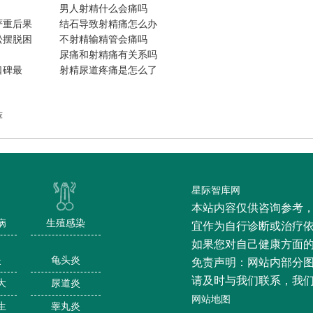
男人射精什么会痛吗
严重后果
结石导致射精痛怎么办
松摆脱困
不射精输精管会痛吗
尿痛和射精痛有关系吗
口碑最
射精尿道疼痛是怎么了
！
荐
星际智库网
本站内容仅供咨询参考
病
生殖感染
宜作为自行诊断或治疗
如果您对自己健康方面
炎
龟头炎
免责声明：网站内部分
请及时与我们联系，我
大
尿道炎
网站地图
生
睾丸炎