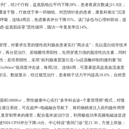
列”，经2个疗程，盆底肌电位平均下降28%，患者夜尿次数减少1.8次；
双通道干预，疗效优于单一药物组。对恐惧针灸的患者，康复科推出“沉浸
律呼吸，连续4周后，焦虑量表评分下降35%。该门诊也与心理科联动，提
虑-盆底肌痉挛”恶性循环，随访一年复发率仅14%。
”管理，对要求生育的慢性前列腺炎患者实行“两步走”：先以蛋白组学技术
率，再分层治疗。若细菌培养阳性，先用穿透力强的脂溶性抗生素，同时
；若培养阴性，采用“前列腺液震荡引流+5α还原酶抑制剂微剂量”组
oWave”低强度冲击波，每周2次、连续6周，可显著提高盆底血流速度
子存活。数据显示，经过规范治疗，患者精子活力平均提高18.6%，自然受
面积18000㎡，男性健康中心实行“多学科会诊+个案管理师”模式，对慢
位灌注系统，可在超声+电磁融合导航下，将药物精准注入前列腺外周带
反复穿刺带来的痛苦；配合毫米波治疗仪，利用极低功率高频电磁波促进
H-CPSI评分下降≥6分。中心特设“夜间门诊”至21:30，方便上班族；