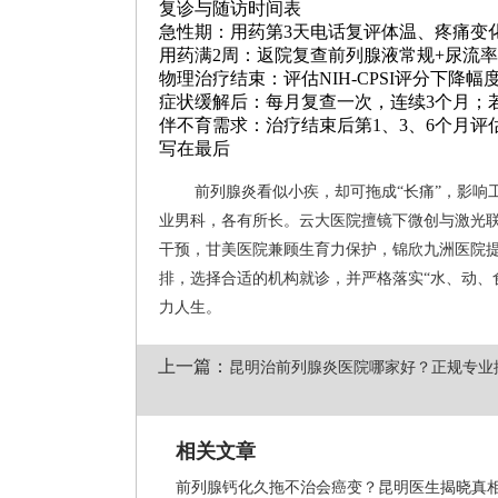
复诊与随访时间表
急性期：用药第3天电话复评体温、疼痛变
用药满2周：返院复查前列腺液常规+尿流
物理治疗结束：评估NIH-CPSI评分下降
症状缓解后：每月复查一次，连续3个月；若
伴不育需求：治疗结束后第1、3、6个月
写在最后
前列腺炎看似小疾，却可拖成“长痛”，影
业男科，各有所长。云大医院擅镜下微创与激光
干预，甘美医院兼顾生育力保护，锦欣九洲医院
排，选择合适的机构就诊，并严格落实“水、动、
力人生。
上一篇：
昆明治前列腺炎医院哪家好？正规专业
相关文章
前列腺钙化久拖不治会癌变？昆明医生揭晓真