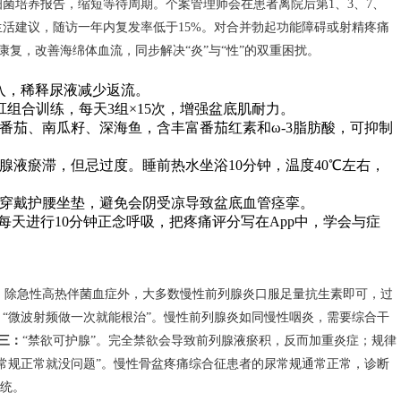
细菌培养报告，缩短等待周期。个案管理师会在患者离院后第1、3、7、
生活建议，随访一年内复发率低于15%。对合并勃起功能障碍或射精疼痛
复，改善海绵体血流，同步解决“炎”与“性”的双重困扰。
匀摄入，稀释尿液减少返流。
肛组合训练，每天3组×15次，增强盆底肌耐力。
番茄、南瓜籽、深海鱼，含丰富番茄红素和ω-3脂肪酸，可抑制
腺液瘀滞，但忌过度。睡前热水坐浴10分钟，温度40℃左右，
穿戴护腰坐垫，避免会阴受凉导致盆底血管痉挛。
每天进行10分钟正念呼吸，把疼痛评分写在App中，学会与症
上，除急性高热伴菌血症外，大多数慢性前列腺炎口服足量抗生素即可，过
：
“微波射频做一次就能根治”。慢性前列腺炎如同慢性咽炎，需要综合干
三：
“禁欲可护腺”。完全禁欲会导致前列腺液瘀积，反而加重炎症；规律
尿常规正常就没问题”。慢性骨盆疼痛综合征患者的尿常规通常正常，诊断
系统。