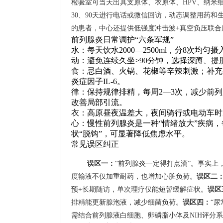
检验室可当天出具支原体、衣原体、HPV、纳米
30、90天进行电话或微信回访，动态调整用药和
的患者，中心还提供低强度冲击波+真空负压联合康
前列腺炎日常调护“六条军规”
水：每天饮水2000—2500ml，分8次均
动：避免连续久坐>90分钟，选择深蹲、提
食：忌白酒、火锅、花椒等辛辣刺激；补充
炎症因子IL-6。
律：保持规律排精，每周2—3次，减少前列
改善局部引流。
衣：高原昼夜温差大，夜间骑行或电动车时
心：慢性前列腺炎是一种“情绪放大”疾病，
状“脱钩”，可显著降低焦虑水平。
常见误区纠正
误区一：
“前列腺炎一定得打点滴”。事实
度输液不仅加重耐药，也增加心脏负荷。
误区二
预+长期随访，单次理疗仅能短暂缓解症状。
误区
排精能更新腺泡液，减少细菌负荷。
误区四：
“
需结合前列腺液白细胞、卵磷脂小体及NIH评分