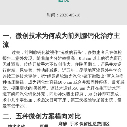
时间：2026-05-18
一、微创技术为何成为前列腺钙化治疗主
流
过去，前列腺钙化被视作“沉默的石头”，多数患者只在体检
报告上意外发现。随着超声分辨率提高，0.3 cm 以上的强光斑已
无处遁形。传统开放手术不仅创伤大、住院周期长，还易并发逆
行射精、尿失禁、性功能减退。近五年，昆明地区泌尿外科学会
连续三轮技术评估，把“经尿道钬激光汽化+镜下微取出”写入单病
种临床路径，成为钙化灶直径≥0.6 cm 或合并顽固性疼痛、反复感
染、梗阻症状的Ⅰ类推荐。该技术通过550 μm 光纤在生理盐水环
境下瞬间汽化钙化外壳，同步冲洗吸出碎屑，30 分钟即可完成，
术中几乎零出血，术后次日可下床，第三天拔除导尿管出院，复
发率低于2%。
二、五种微创方案横向对比
麻醉
手术
保留性
总费用区
技术名称
原理