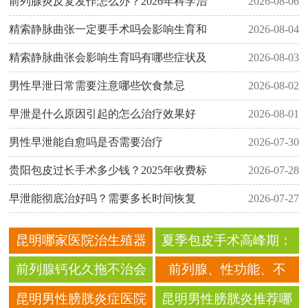
前列腺炎反复发作怎么办？2026年科学治
2026-08-06
精索静脉曲张一定要手术吗会影响生育和
2026-08-04
精索静脉曲张会影响生育吗有哪些症状及
2026-08-03
男性早泄日常需要注意哪些饮食禁忌
2026-08-02
早泄是什么原因引起的怎么治疗效果好
2026-08-01
男性早泄能自愈吗是否需要治疗
2026-07-30
贵阳包皮过长手术多少钱？2025年收费标
2026-07-28
早泄能彻底治好吗？需要多长时间恢复
2026-07-27
昆明哪家医院治生殖器
夏季包皮手术高峰期：
疱疹好？这份就医指南
昆明男科专家提醒，这
前列腺钙化久拖不治会
前列腺、性功能、不
请收好
些误区千万别踩
癌变？昆明医生揭晓真
育？昆明男科一站式解
昆明男性膀胱炎症医院
昆明男性膀胱炎推荐哪