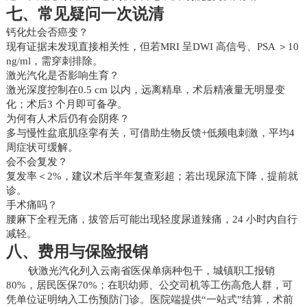
七、常见疑问一次说清
钙化灶会否癌变？
现有证据未发现直接相关性，但若MRI 呈DWI 高信号、PSA ＞10
ng/ml，需穿刺排除。
激光汽化是否影响生育？
激光深度控制在0.5 cm 以内，远离精阜，术后精液量无明显变
化；术后3 个月即可备孕。
为何有人术后仍有会阴疼？
多与慢性盆底肌痉挛有关，可借助生物反馈+低频电刺激，平均4
周症状可缓解。
会不会复发？
复发率＜2%，建议术后半年复查彩超；若出现尿流下降，提前就
诊。
手术痛吗？
腰麻下全程无痛，拔管后可能出现轻度尿道辣痛，24 小时内自行
减轻。
八、费用与保险报销
钬激光汽化列入云南省医保单病种包干，城镇职工报销
80%，居民医保70%；在职幼师、公交司机等工伤高危人群，可
凭单位证明纳入工伤预防门诊。医院端提供“一站式”结算，术前