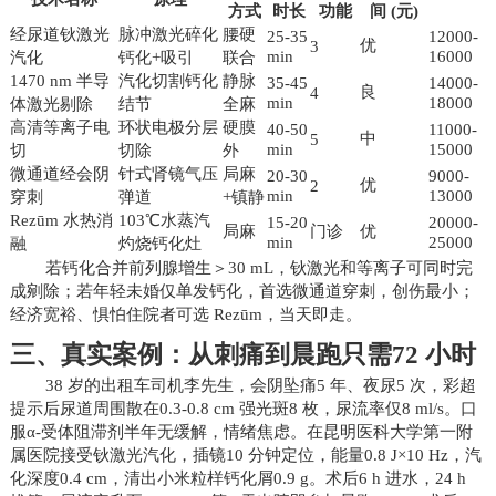
方式
时长
功能
间 (元)
经尿道钬激光
脉冲激光碎化
腰硬
25-35
12000-
优
3
min
16000
汽化
钙化+吸引
联合
1470 nm 半导
汽化切割钙化
静脉
35-45
14000-
良
4
min
18000
体激光剔除
结节
全麻
高清等离子电
环状电极分层
硬膜
40-50
11000-
中
5
min
15000
切
切除
外
微通道经会阴
针式肾镜气压
局麻
20-30
9000-
优
2
min
13000
穿刺
弹道
+镇静
Rezūm 水热消
103℃水蒸汽
15-20
20000-
局麻
门诊
优
min
25000
融
灼烧钙化灶
若钙化合并前列腺增生＞30 mL，钬激光和等离子可同时完
成剜除；若年轻未婚仅单发钙化，首选微通道穿刺，创伤最小；
经济宽裕、惧怕住院者可选 Rezūm，当天即走。
三、真实案例：从刺痛到晨跑只需72 小时
38 岁的出租车司机李先生，会阴坠痛5 年、夜尿5 次，彩超
提示后尿道周围散在0.3-0.8 cm 强光斑8 枚，尿流率仅8 ml/s。口
服α-受体阻滞剂半年无缓解，情绪焦虑。在昆明医科大学第一附
属医院接受钬激光汽化，插镜10 分钟定位，能量0.8 J×10 Hz，汽
化深度0.4 cm，清出小米粒样钙化屑0.9 g。术后6 h 进水，24 h