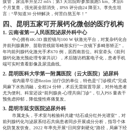
拔管，尿流率升至22 ml/s；第3 天出院即参加晨跑5 km。术后6
个月复查，强光斑全部消失，IPSS 评分由24 降至3。李先生坦
言：“早知道30 分钟解决，何苦白熬五年！”
四、昆明五家可开展钙化微创的医疗机构
1. 云南省第一人民医院泌尿外科中心
中心拥有4K-3D 腹腔镜与100 W 钬激光平台，对复杂钙化合
并前列腺囊肿、苗勒管残留等畸形实行“一次镜下多畸形矫正”，
年均前列腺钙化激光手术670 例，居西南首位。科室牵头《前列
腺钙化激光预处理专家共识》，术后随访档案电子化，患者手机
端可实时查看影像及尿流曲线。
2. 昆明医科大学第一附属医院（云大医院）泌尿科
省内最早引进Rezūm 治疗仪的单位，特色是“门诊模式”完成
局麻下水热消融，全程24 分钟，术后无需留置导尿，对外地患者
尤为便利。科室还设“前列腺炎-心理共病门诊”，引入PSS 量表干
预焦虑抑郁，降低慢性疼痛复发。
3. 昆明市延安医院泌尿外科
市属龙头，手术室与检验科共建“结石成分红外光谱室”，对
前列腺钙化与泌尿系结石共病患者同步开展成分分析，指导个体
化防复发饮食。2022 年率先开展“日间穿刺硬化”路径，局麻下经