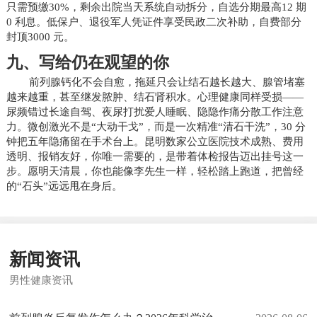
只需预缴30%，剩余出院当天系统自动拆分，自选分期最高12 期
0 利息。低保户、退役军人凭证件享受民政二次补助，自费部分
封顶3000 元。
九、写给仍在观望的你
前列腺钙化不会自愈，拖延只会让结石越长越大、腺管堵塞
越来越重，甚至继发脓肿、结石肾积水。心理健康同样受损——
尿频错过长途自驾、夜尿打扰爱人睡眠、隐隐作痛分散工作注意
力。微创激光不是“大动干戈”，而是一次精准“清石干洗”，30 分
钟把五年隐痛留在手术台上。昆明数家公立医院技术成熟、费用
透明、报销友好，你唯一需要的，是带着体检报告迈出挂号这一
步。愿明天清晨，你也能像李先生一样，轻松踏上跑道，把曾经
的“石头”远远甩在身后。
新闻资讯
男性健康资讯