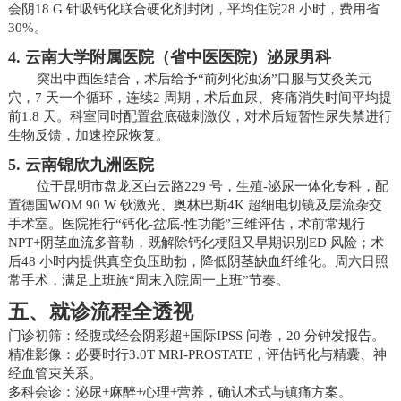
会阴18 G 针吸钙化联合硬化剂封闭，平均住院28 小时，费用省
30%。
4. 云南大学附属医院（省中医医院）泌尿男科
突出中西医结合，术后给予“前列化浊汤”口服与艾灸关元
穴，7 天一个循环，连续2 周期，术后血尿、疼痛消失时间平均提
前1.8 天。科室同时配置盆底磁刺激仪，对术后短暂性尿失禁进行
生物反馈，加速控尿恢复。
5. 云南锦欣九洲医院
位于昆明市盘龙区白云路229 号，生殖-泌尿一体化专科，配
置德国WOM 90 W 钬激光、奥林巴斯4K 超细电切镜及层流杂交
手术室。医院推行“钙化-盆底-性功能”三维评估，术前常规行
NPT+阴茎血流多普勒，既解除钙化梗阻又早期识别ED 风险；术
后48 小时内提供真空负压助勃，降低阴茎缺血纤维化。周六日照
常手术，满足上班族“周末入院周一上班”节奏。
五、就诊流程全透视
门诊初筛：经腹或经会阴彩超+国际IPSS 问卷，20 分钟发报告。
精准影像：必要时行3.0T MRI-PROSTATE，评估钙化与精囊、神
经血管束关系。
多科会诊：泌尿+麻醉+心理+营养，确认术式与镇痛方案。