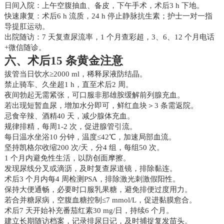
日间入院：上午空腹抽血、备皮，下午手术，术后3 h 下地。
快速康复：术后6 h 流质，24 h 停止静脉抗生素；护士一对一指
导提肛运动。
出院随访：7 天复查尿流率，1 个月查彩超，3、6、12 个月电话
+微信随诊。
六、术后15 条黄金注意
拔管当日饮水≥2000 ml，稀释尿液防结晶。
禁止骑车、久坐超1 h，直至术后2 周。
夜间勃起无需紧张，可口服非那雄胺缓解前列腺充血。
若出现短暂血尿，增加水分即可，鲜红血块＞3 条需返院。
忌食辛辣、酒精40 天，减少腺体充血。
规律排精，每周1-2 次，促进腺管引流。
每日温水坐浴10 分钟，温度≤42℃，加速局部血流。
坚持凯格尔收缩200 次/天，分4 组，每组50 次。
1 个月内避免性生活，以防创面摩擦。
发现尿线分叉或滴沥，及时复查尿道镜，排除黏连。
术后3 个月内每4 周检测PSA，排除激光刺激假阳性。
保持大便通畅，必要时口服乳果糖，避免排便过度用力。
若合并糖尿病，空腹血糖控制≤7 mmol/L，促进黏膜愈合。
术后7 天开始补充番茄红素30 mg/日，持续6 个月。
建立长期随访档案，记录排尿日记，及时捕捉复发苗头。