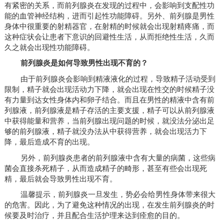
有紧密的关系，而前列腺炎在发现的过程中，会影响到支配性功
能的血管神经结构，进而引起性功能障碍。另外、前列腺是男性
身体中很重要的射精器官，在射精的时候就会出现射精疼痛，而
这种症状会让患者下意识的回避性生活，从而拒绝性生活，久而
久之就会出现性功能障碍。
前列腺炎是如何导致男性出现不育的？
由于前列腺炎会影响到精液液化的过程，导致精子活动受到
限制，精子就会出现活动力下降，就会出现在性交的时候精子没
有力量到达女性身体内和卵子结合。而且在男性的精液中含有前
列腺液，前列腺液是精子存活的主要支援，精子可以从前列腺液
中获得能量和营养，当前列腺出现问题的时候，就没法分泌出足
够的前列腺液，精子就没办法从中获得营养，就会出现活力下
降，最后造成不育的出现。
另外，前列腺炎患者的前列腺液中含有大量的病菌，这些病
菌会直接杀死精子，从而造成精子的畸形，甚至有些会出现死
精，最后就会导致男性出现不育。
温馨提示，前列腺炎一旦发生，势必会给男性身体带来很大
的危害。因此，为了避免这种情况的出现，在发生前列腺炎的时
候要及时治疗，并且配合生活护理来达到痊愈的目的。