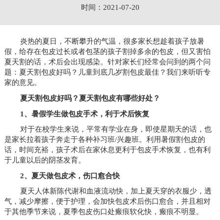
时间：2021-07-20
炎热的夏日，不断攀升的气温，很多家长想趁着孩子放暑
假，给存在包皮过长或者包茎的孩子割掉多余的包皮，但又害怕
夏天割的话，术后会出现感染。针对家长们经常会问到的两个问
题：夏天割包皮好吗？儿童到底几岁割包皮最佳？我们来听听专
家的意见。
夏天割包皮好吗？夏天割包皮有哪些好处？
1、暑假学生做包皮手术，利于术后恢复
对于在校学生来说，平常有学业在身，即使星期天的话，也
是家长拉着孩子奔走于各种补习班/兴趣班。利用暑假割包皮的
话，时间充裕，孩子术后在家休息更利于包皮手术恢复，也有利
于儿童以后的阴茎发育。
2、夏天做包皮术，伤口愈合快
夏天人体新陈代谢和血液流动快，加上夏天穿的衣服少，透
气，减少摩擦，便于护理，会加快包皮术后伤口愈合，并且相对
于其他季节来说，夏季包皮伤口处瘢痕软化快，瘢痕不明显。