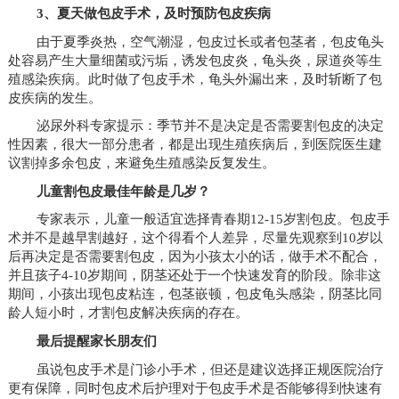
3、夏天做包皮手术，及时预防包皮疾病
由于夏季炎热，空气潮湿，包皮过长或者包茎者，包皮龟头
处容易产生大量细菌或污垢，诱发包皮炎，龟头炎，尿道炎等生
殖感染疾病。此时做了包皮手术，龟头外漏出来，及时斩断了包
皮疾病的发生。
泌尿外科专家提示：季节并不是决定是否需要割包皮的决定
性因素，很大一部分患者，都是出现生殖疾病后，到医院医生建
议割掉多余包皮，来避免生殖感染反复发生。
儿童割包皮最佳年龄是几岁？
专家表示，儿童一般适宜选择青春期12-15岁割包皮。包皮手
术并不是越早割越好，这个得看个人差异，尽量先观察到10岁以
后再决定是否需要割包皮，因为小孩太小的话，做手术不配合，
并且孩子4-10岁期间，阴茎还处于一个快速发育的阶段。除非这
期间，小孩出现包皮粘连，包茎嵌顿，包皮龟头感染，阴茎比同
龄人短小时，才割包皮解决疾病的存在。
最后提醒家长朋友们
虽说包皮手术是门诊小手术，但还是建议选择正规医院治疗
更有保障，同时包皮术后护理对于包皮手术是否能够得到快速有