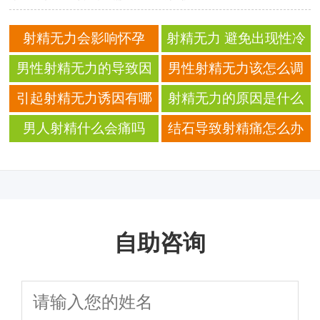
射精无力会影响怀孕
射精无力 避免出现性冷
吗？ 射精无力的病因和
淡
男性射精无力的导致因
男性射精无力该怎么调
治疗
素有哪些
节 学会科学的性生活方
引起射精无力诱因有哪
射精无力的原因是什么
式
些 三种诱发因素要注意
射精无力的幕后真凶你
男人射精什么会痛吗
结石导致射精痛怎么办
了解多少
自助咨询