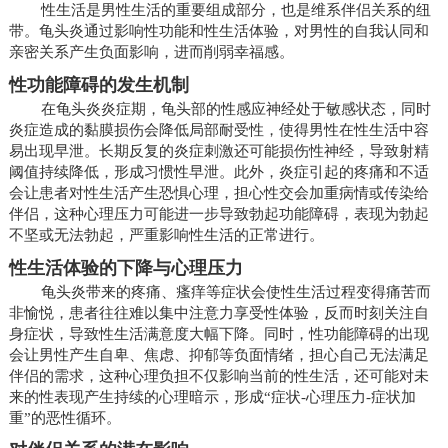
性生活是男性生活的重要组成部分，也是维系伴侣关系的纽
带。龟头炎通过影响性功能和性生活体验，对男性的自我认同和
亲密关系产生负面影响，进而削弱幸福感。
性功能障碍的发生机制
在龟头炎炎症期，龟头部的性感应神经处于敏感状态，同时
炎症造成的黏膜损伤会降低局部耐受性，使得男性在性生活中容
易出现早泄。长期反复的炎症刺激还可能损伤性神经，导致射精
阈值持续降低，形成习惯性早泄。此外，炎症引起的疼痛和不适
会让患者对性生活产生恐惧心理，担心性交会加重病情或传染给
伴侣，这种心理压力可能进一步导致勃起功能障碍，表现为勃起
不坚或无法勃起，严重影响性生活的正常进行。
性生活体验的下降与心理压力
龟头炎带来的疼痛、瘙痒等症状会使性生活过程变得痛苦而
非愉悦，患者往往难以集中注意力享受性体验，反而时刻关注自
身症状，导致性生活满意度大幅下降。同时，性功能障碍的出现
会让男性产生自卑、焦虑、抑郁等负面情绪，担心自己无法满足
伴侣的需求，这种心理负担不仅影响当前的性生活，还可能对未
来的性表现产生持续的心理暗示，形成“症状-心理压力-症状加
重”的恶性循环。