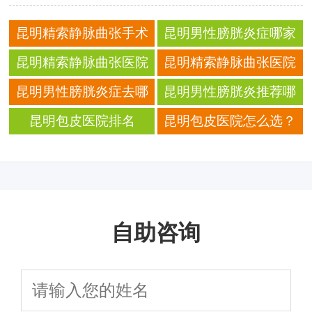
昆明精索静脉曲张手术
昆明男性膀胱炎症哪家
费用一览，哪家医院技
医院更擅长处理复杂膀
昆明精索静脉曲张医院
昆明精索静脉曲张医院
术好？
胱炎病例
排名榜：2025年口碑
排名，这几家技术硬核
昆明男性膀胱炎症去哪
昆明男性膀胱炎推荐哪
好、技术强的首选医院
口碑好！
治疗能全面改善膀胱健
家医院？点击查看各院
昆明包皮医院排名
昆明包皮医院怎么选？
公开！
康
在国际男科学术研讨会
TOP3：割包皮价格+口
本地人都在看的2025最
中的学术地位
碑实情公开！
新攻略+权威排名
自助咨询