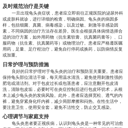
及时规范治疗是关键
一旦出现龟头炎症状，患者应立即前往正规医院的泌尿外科
或皮肤科就诊，进行详细的检查，明确病因。龟头炎的病因多
样，包括细菌、真菌、病毒感染，以及过敏、刺激等非感染因
素，不同病因的治疗方法存在差异。医生会根据具体病情选择合
适的治疗方案，如外用药物（抗生素软膏、抗真菌药膏等）、口
服药物（抗生素、抗真菌药等）或物理治疗。患者应严格遵医嘱
用药，足量、足疗程治疗，避免自行停药或换药，以防病情反复
或加重。
日常护理与预防措施
良好的日常护理对于龟头炎的治疗和预防至关重要。患者应
保持龟头部位清洁干燥，每天用温水清洗，避免使用刺激性强的
肥皂或清洁剂。对于包皮过长或包茎患者，应注意翻开包皮清
洗，清除包皮垢，必要时可在炎症控制后进行包皮环切术，从根
本上减少龟头炎的发病风险。此外，患者应选择宽松、透气的内
裤，避免穿紧身化纤内裤，减少局部摩擦和闷热。在性生活中，
要注意卫生，使用安全套，避免不洁性交，防止交叉感染。
心理调节与家庭支持
龟头炎患者要正视疾病，认识到龟头炎是一种常见的可治愈