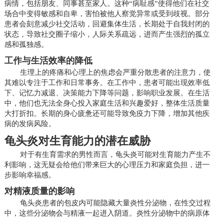
病情，包括朋友、同事甚至家人。这种“病耻感”使得他们在社交
场合中变得敏感和自卑，害怕被他人察觉异常或受到歧视。部分
患者会刻意减少社交活动，回避集体生活，长期处于自我封闭的
状态，导致社交圈子缩小，人际关系疏远，进而产生强烈的孤立
感和孤独感。
工作与生活效率的降低
生理上的疼痛和心理上的焦虑会严重分散患者的注意力，使
其难以专注于工作和日常事务。在工作中，患者可能出现效率低
下、记忆力减退、决策能力下降等问题，影响职业发展。在生活
中，他们也无法全身心投入家庭生活和兴趣爱好，整体生活质量
大打折扣。长期的身心疲惫还可能导致免疫力下降，增加其他疾
病的发病风险。
龟头炎对生育能力的潜在威胁
对于有生育需求的男性而言，龟头炎可能对生育能力产生不
利影响，这无疑会给他们带来巨大的心理压力和家庭负担，进一
步影响幸福感。
对精液质量的影响
龟头炎患者的包皮内可能隐藏大量炎性分泌物，在性交过程
中，这些分泌物会与精液一起进入阴道。炎性分泌物中的病原体