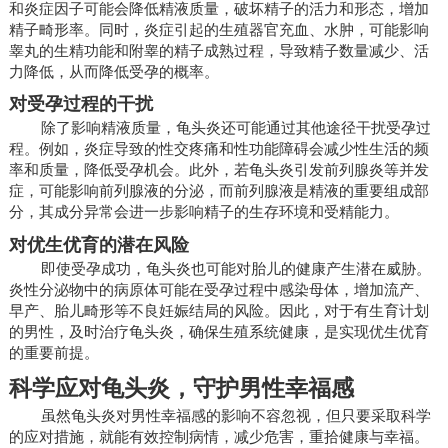
和炎症因子可能会降低精液质量，破坏精子的活力和形态，增加
精子畸形率。同时，炎症引起的生殖器官充血、水肿，可能影响
睾丸的生精功能和附睾的精子成熟过程，导致精子数量减少、活
力降低，从而降低受孕的概率。
对受孕过程的干扰
除了影响精液质量，龟头炎还可能通过其他途径干扰受孕过
程。例如，炎症导致的性交疼痛和性功能障碍会减少性生活的频
率和质量，降低受孕机会。此外，若龟头炎引发前列腺炎等并发
症，可能影响前列腺液的分泌，而前列腺液是精液的重要组成部
分，其成分异常会进一步影响精子的生存环境和受精能力。
对优生优育的潜在风险
即使受孕成功，龟头炎也可能对胎儿的健康产生潜在威胁。
炎性分泌物中的病原体可能在受孕过程中感染母体，增加流产、
早产、胎儿畸形等不良妊娠结局的风险。因此，对于有生育计划
的男性，及时治疗龟头炎，确保生殖系统健康，是实现优生优育
的重要前提。
科学应对龟头炎，守护男性幸福感
虽然龟头炎对男性幸福感的影响不容忽视，但只要采取科学
的应对措施，就能有效控制病情，减少危害，重拾健康与幸福。