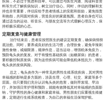
疾病，不必过于焦虑和自卑。可以通过与医生沟通、阅读科普资
料等方式了解疾病知识，树立治疗信心。同时，伴侣的理解和支
持也非常重要，伴侣应给予患者情感上的安慰和鼓励，避免指责
和抱怨，共同面对疾病，营造良好的家庭氛围。患者自身也可以
通过适当的运动、听音乐、与朋友交流等方式缓解心理压力，保
持积极乐观的心态。
定期复查与健康管理
治疗结束后，患者应按照医生的建议定期复查，确保病情彻
底治愈。同时，要养成良好的生活习惯，合理饮食，避免辛辣刺
激性食物，戒烟限酒，规律作息，适当运动，增强机体免疫力，
预防龟头炎的复发。对于有慢性基础疾病（如糖尿病）的患者，
要积极控制原发病，因为这些疾病可能会降低机体抵抗力，增加
龟头炎的发病风险。
总之，龟头炎作为一种常见的男性生殖系统疾病，其对男性
幸福感的影响是多方面的，涉及生理、心理、社交、家庭等多个
层面。但只要我们充分认识龟头炎的危害，做到早发现、早治
疗，并加强日常护理和预防，就能有效降低其对幸福感的负面影
响，守护男性的身心健康和家庭幸福。男性朋友们应重视生殖健
康，定期进行生殖系统检查，为自己的幸福生活保驾护航。