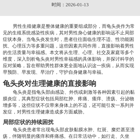
时间：2026-01-13
男性生殖健康是整体健康的重要组成部分，而龟头炎作为常
见的生殖系统感染性疾病，其对男性身心健康的影响远不止局部
症状本身。当龟头炎发生时，患者往往面临生理不适、性功能困
扰、心理压力等多重问题，这些因素共同作用，直接影响着男性
的生活质量与幸福感。本文将从生理、心理、社交及家庭等多个
维度，深入剖析龟头炎对男性幸福感的具体影响，并探讨科学的
应对策略，旨在帮助男性群体更全面地认识这一疾病，从而实现
早预防、早发现、早治疗，守护自身健康与幸福。
龟头炎对生理健康的直接影响
龟头炎是指龟头部由感染、外伤或刺激等各种因素引起的黏
膜炎症，其典型症状包括局部红肿、疼痛、瘙痒、溃疡、分泌物
增多等，这些症状不仅带来身体上的不适，还可能引发一系列并
发症，对男性生理健康造成多方面威胁。
局部症状的持续困扰
龟头炎患者常出现龟头部皮肤黏膜水肿、红斑、糜烂甚至溃
疡，伴随明显的瘙痒和疼痛感。在日常活动中，如行走、久坐