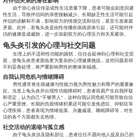
对伴侣关系的潜在影响
由于担心炎症传染或性生活质量下降，患者可能会刻意回避
性生活，导致伴侣间的亲密接触减少。长期缺乏性生活可能引起
伴侣的误解和不满，影响双方的情感交流和信任，甚至引发家庭
矛盾。此外，若龟头炎是由性传播疾病病原体引起，还可能对伴
侣的健康造成威胁，进一步加剧双方的心理压力和关系紧张。
龟头炎引发的心理与社交问题
生理上的不适和性功能的困扰，往往会延伸到心理和社交层
面，使龟头炎患者面临更为复杂的心理健康挑战，这些问题若得
不到妥善处理，将严重影响男性的整体幸福感。
自我认同危机与情绪障碍
男性通常将生殖健康与性能力视为男性魅力和尊严的重要象
征。当患上龟头炎并出现性功能障碍时，患者容易产生自我怀疑
和否定，认为自己“不够男人”，这种自我认同危机可能导致自信
心严重受挫。长期的负面情绪积累还可能引发焦虑症、抑郁症等
心理疾病，患者表现为情绪低落、兴趣减退、睡眠障碍等，对生
活的各个方面都失去热情。
社交活动的退缩与孤立感
由于龟头炎涉及隐私部位，患者往往不愿向他人提及自己的