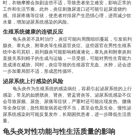
时，衣物摩擦会加剧这些不适，导致患者坐立难安，影响正常的
工作和生活节奏。此外，炎症刺激尿道口还可能引起尿道烧灼
感、排尿疼痛等症状，使患者对排尿产生恐惧心理，进而减少饮
水量，增加泌尿系统感染的风险。
生殖系统健康的连锁反应
龟头炎若不及时治疗，炎症可能向周围组织蔓延，引发前列
腺炎、睾丸炎、附睾炎等生殖器官炎症。这些器官在男性生殖系
统中各司其职，前列腺炎可能影响精液液化，睾丸炎和附睾炎则
直接关系到精子的生成与运输，一旦受损，可能对男性生育能力
造成潜在威胁。同时，炎症导致的生殖器官充血、水肿，还会进
一步加重局部不适，形成恶性循环。
泌尿系统上行感染的风险
龟头炎作为生殖系统的感染病灶，容易引起泌尿系统的上行
感染，常见的如膀胱炎、肾炎、肾盂肾炎等。泌尿系统感染不仅
会导致尿频、尿急、尿痛等症状，严重时还可能出现发热、腰痛
等全身症状，急性期发病若处理不当，甚至会危及生命。慢性泌
尿系统感染则可能反复发作，长期困扰患者，进一步降低生活质
量。
龟头炎对性功能与性生活质量的影响