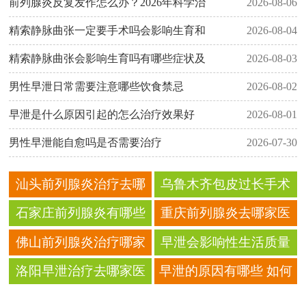
前列腺炎反复发作怎么办？2026年科学治
2026-08-06
精索静脉曲张一定要手术吗会影响生育和
2026-08-04
精索静脉曲张会影响生育吗有哪些症状及
2026-08-03
男性早泄日常需要注意哪些饮食禁忌
2026-08-02
早泄是什么原因引起的怎么治疗效果好
2026-08-01
男性早泄能自愈吗是否需要治疗
2026-07-30
汕头前列腺炎治疗去哪
乌鲁木齐包皮过长手术
家医院比较好
需要多少钱
石家庄前列腺炎有哪些
重庆前列腺炎去哪家医
症状及治疗费用大概多
院治疗比较好
佛山前列腺炎治疗哪家
早泄会影响性生活质量
少
医院比较好
和生育能力吗
洛阳早泄治疗去哪家医
早泄的原因有哪些 如何
院好
科学治疗早泄