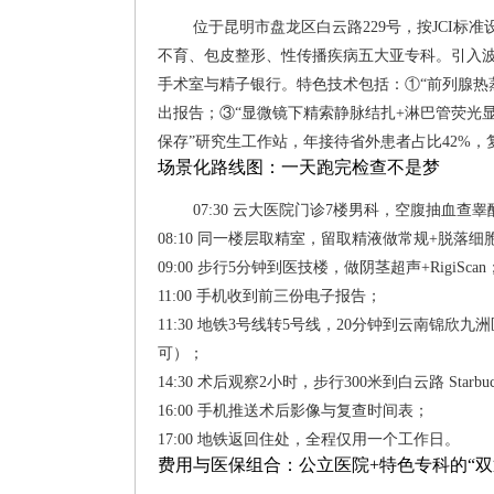
位于昆明市盘龙区白云路229号，按JCI
不育、包皮整形、性传播疾病五大亚专科。引入波士顿
手术室与精子银行。特色技术包括：①“前列腺热蒸
出报告；③“显微镜下精索静脉结扎+淋巴管荧光显
保存”研究生工作站，年接待省外患者占比42%
场景化路线图：一天跑完检查不是梦
07:30 云大医院门诊7楼男科，空腹抽血
08:10 同一楼层取精室，留取精液做常规+脱落细
09:00 步行5分钟到医技楼，做阴茎超声+RigiScan
11:00 手机收到前三份电子报告；
11:30 地铁3号线转5号线，20分钟到云南锦欣九洲
可）；
14:30 术后观察2小时，步行300米到白云路 Star
16:00 手机推送术后影像与复查时间表；
17:00 地铁返回住处，全程仅用一个工作日。
费用与医保组合：公立医院+特色专科的“双