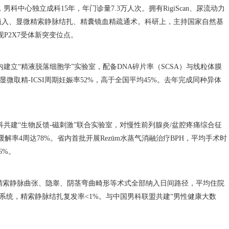
男科中心独立成科15年，年门诊量7.3万人次。拥有RigiScan、尿流动力
植入、显微精索静脉结扎、精囊镜血精疏通术。科研上，主持国家自然基
P2X7受体新突变位点。
建立“精液脱落细胞学”实验室，配备DNA碎片率（SCSA）与线粒体膜
显微取精-ICSI周期妊娠率52%，高于全国平均45%。去年完成同种异体
共建“生物反馈-磁刺激”联合实验室，对慢性前列腺炎/盆腔疼痛综合征
解率4周达78%。省内首批开展Rezūm水蒸气消融治疗BPH，平均手术时
6%。
茎、精索静脉曲张、隐睾、阴茎弯曲畸形等术式全部纳入日间路径，平均住院
显微系统，精索静脉结扎复发率<1%。与中国男科联盟共建“男性健康大数