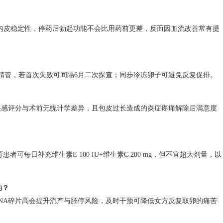
持血管内皮稳定性，停药后勃起功能不会比用药前更差，反而因血流改善常有提
”精管，若首次失败可间隔6月二次探查；同步冷冻卵子可避免反复促排。
，快感评分与术前无统计学差异，且包皮过长造成的炎症疼痛解除后满意度
可每日补充维生素E 100 IU+维生素C 200 mg，但不宜超大剂量，以
的？
、DNA碎片高会提升流产与胚停风险，及时干预可降低女方反复取卵的痛苦