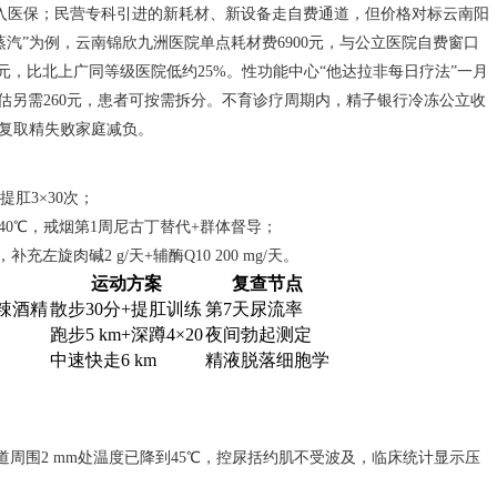
入医保；民营专科引进的新耗材、新设备走自费通道，但价格对标云南阳
蒸汽”为例，云南锦欣九洲医院单点耗材费6900元，与公立医院自费窗口
0元，比北上广同等级医院低约25%。性功能中心“他达拉非每日疗法”一月
评估另需260元，患者可按需拆分。不育诊疗周期内，精子银行冷冻公立收
反复取精失败家庭减负。
提肛3×30次；
40℃，戒烟第1周尼古丁替代+群体督导；
旋肉碱2 g/天+辅酶Q10 200 mg/天。
运动方案
复查节点
辣酒精
散步30分+提肛训练
第7天尿流率
跑步5 km+深蹲4×20
夜间勃起测定
中速快走6 km
精液脱落细胞学
尿道周围2 mm处温度已降到45℃，控尿括约肌不受波及，临床统计显示压