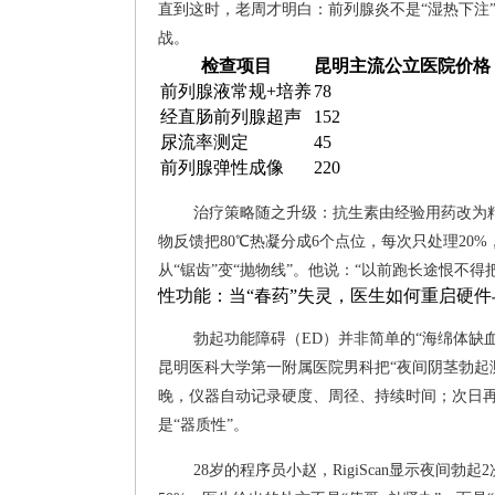
直到这时，老周才明白：前列腺炎不是“湿热下注
战。
检查项目
昆明主流公立医院价格
前列腺液常规+培养
78
经直肠前列腺超声
152
尿流率测定
45
前列腺弹性成像
220
治疗策略随之升级：抗生素由经验用药改为精
物反馈把80℃热凝分成6个点位，每次只处理20
从“锯齿”变“抛物线”。他说：“以前跑长途恨不得
性功能：当“春药”失灵，医生如何重启硬件
勃起功能障碍（ED）并非简单的“海绵体缺
昆明医科大学第一附属医院男科把“夜间阴茎勃起测定
晚，仪器自动记录硬度、周径、持续时间；次日再
是“器质性”。
28岁的程序员小赵，RigiScan显示夜间勃起2