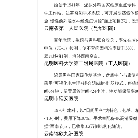
始创于1941年，泌尿外科国家临床重点专科，
学工作站、达芬奇Xi手术系统，可开展阴茎假体
金“慢性前列腺炎神经免疫调控”面上项目2项，发现
云南省第一人民医院（昆华医院）
百年老院，生殖与男科联合攻关，率先在省内
电位（JC-1）检测，使不育病因精准率提升38%。
睾丸移植1例，填补西南空白。
昆明医科大学第二附属医院（工人医院）
泌尿男科国家级住培基地，盆底中心与康复科
采用“可视化电生理+经会阴磁刺激”双模式，疼痛缓
间6分钟，留置尿管时间<24小时，性功能保留率9
昆明市延安医院
1970年建科，以“日间男科”为特色，包
<10小时，费用下降30%。手术室配备4K高清
据”西南节点，已收集3.2万例结构化随访。
云南锦欣九洲医院