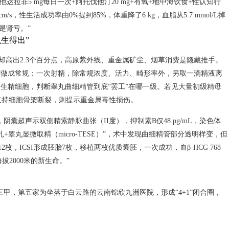
他达拉非5 mg每日一次+阿托伐他汀20 mg+有氧+地中海饮食+性认知行
/s，性生活成功率由0%提到85%，体重降了6 kg，血脂从5.7 mmol/L掉
不是肾亏。”
么生得出”
率却高出2.3个百分点，高原紫外线、重金属矿尘、烟草消费是隐藏推手。
”做成常规：一次射精，除常规浓度、活力、畸形率外，另取一滴精液离
00个生精细胞，判断睾丸曲细精管到底“罢工”在哪一级。若见大量初级精母
支持细胞骨架断裂，则提示重金属毒性损伤。
囊超声示双侧精索静脉曲张（II度），抑制素B仅48 pg/mL，染色体
+睾丸显微取精（micro-TESE）”，术中发现曲细精管部分透明样变，但
，ICSI形成胚胎7枚，移植两枚优质囊胚，一次成功，血β-HCG 768
拔2000米的新生命。”
甲，第五家为坐落于白云路的云南锦欣九洲医院，形成“4+1”闭合圈，