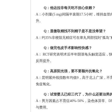
Q：他达拉非每天吃不担心依赖？
A：小剂量(5 mg)间隔半衰期17.5小时，维
升。
Q：显微取精找不到精子是不是没希望？
A：约35%非梗阻无精症可在睾丸局部找到“孤岛
Q：做完包皮手术影响性快感？
A： RCT研究表明术后半年阴茎龟头触觉适应
反而提升。
Q：高原阳光强，要不要额外抗氧化？
A：昆明紫外线指数年均值9，高于北上广深，不育患者
免促氧化。
Q：试管婴儿已经三代了，为什么还要治男
A：男方因素占不育症40%-50%，染色体异常
与费用。