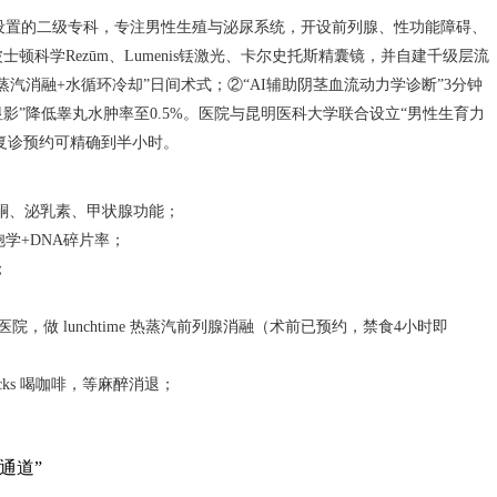
标准设置的二级专科，专注男性生殖与泌尿系统，开设前列腺、性功能障碍、
科学Rezūm、Lumenis铥激光、卡尔史托斯精囊镜，并自建千级层流
汽消融+水循环冷却”日间术式；②“AI辅助阴茎血流动力学诊断”3分钟
影”降低睾丸水肿率至0.5%。医院与昆明医科大学联合设立“男性生育力
，复诊预约可精确到半小时。
查睾酮、泌乳素、甲状腺功能；
胞学+DNA碎片率；
；
医院，做 lunchtime 热蒸汽前列腺消融（术前已预约，禁食4小时即
bucks 喝咖啡，等麻醉消退；
通道”