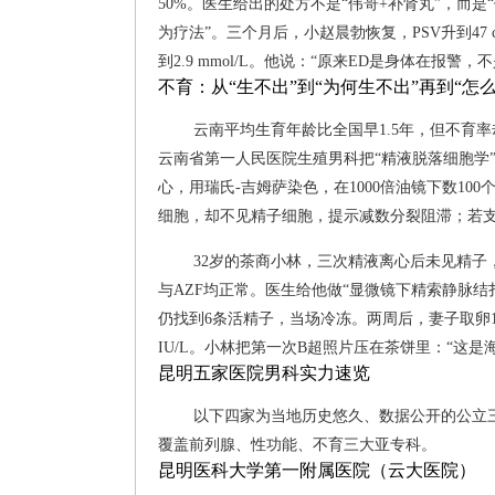
50%。医生给出的处方不是“伟哥+补肾丸”，而是“
为疗法”。三个月后，小赵晨勃恢复，PSV升到47 cm
到2.9 mmol/L。他说：“原来ED是身体在报警，
不育：从“生不出”到“为何生不出”再到“怎
云南平均生育年龄比全国早1.5年，但不育
云南省第一人民医院生殖男科把“精液脱落细胞学
心，用瑞氏-吉姆萨染色，在1000倍油镜下数1
细胞，却不见精子细胞，提示减数分裂阻滞；若
32岁的茶商小林，三次精液离心后未见精子，阴
与AZF均正常。医生给他做“显微镜下精索静脉结扎
仍找到6条活精子，当场冷冻。两周后，妻子取卵12枚
IU/L。小林把第一次B超照片压在茶饼里：“这是海
昆明五家医院男科实力速览
以下四家为当地历史悠久、数据公开的公立三
覆盖前列腺、性功能、不育三大亚专科。
昆明医科大学第一附属医院（云大医院）