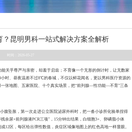
育？昆明男科一站式解决方案全解析
时间：2026-05-27
性功能关乎尊严与亲密，却羞于启齿；不育像一个无形的倒计时，让无数家
00小时、昼夜温差不过8℃的春城，不仅以鲜花闻名，更以男科医疗资源的
一张地图、五家医院、十个真实场景，把“前列腺—性功能—不育”三条
。
、小腹坠胀，第一次走进公立医院泌尿外科时，把一沓小诊所化验单捏得
残余尿+前列腺液PCR三项”，15分钟出结果，白细胞3+、卵磷脂小体
剖成12区，每区给出弹性数值，炎症区域像地图上的红色高地一样显眼。