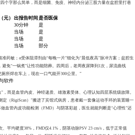
”四个字那么简单，而是细菌、免疫、神经内分泌三股力量在盆腔里打巷
（元）
出报告时间
是否医保
30分钟
是
当场
是
当场
是
当场
部分
准药敏；α受体阻滞剂由“每晚一片”细化为“晨低夜高”脉冲方案；盆腔生
%，避免“一锅煮”让性功能陪葬。四周后，老周夜尿降到1次，尿流曲线
把厕所焊在车上，现在一口气能开300公里。”
与软件
血”，而是血管内皮、神经递质、雄激素受体、心理认知四层系统级故障。
（RigiScan）”搬进了宾馆式病房，患者戴一套像运动手环的装置睡一
做血管内皮功能检测（FMD）与阴茎彩超，医生就能判断是“心理性”还
次、平均硬度38%，FMD仅4.1%，阴茎动脉PSV 23 cm/s，低于正常值