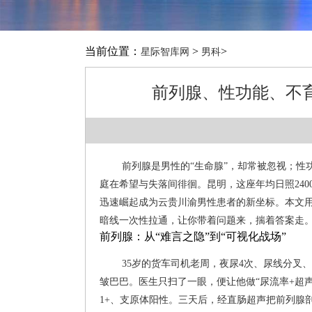
当前位置：
>
>
星际智库网
男科
前列腺、性功能、不
前列腺是男性的“生命腺”，却常被忽视；
庭在希望与失落间徘徊。昆明，这座年均日照24
迅速崛起成为云贵川渝男性患者的新坐标。本文用
暗线一次性拉通，让你带着问题来，揣着答案走
前列腺：从“难言之隐”到“可视化战场”
35岁的货车司机老周，夜尿4次、尿线分叉
皱巴巴。医生只扫了一眼，便让他做“尿流率+超声
1+、支原体阳性。三天后，经直肠超声把前列腺