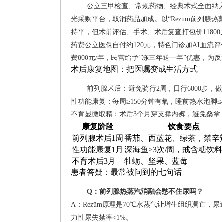
公立三甲检查、常规药物、经典术式全面纳
光采购平台，取消药品加成。以“Rezūm前列腺热
持平，但术前评估、手术、术后复查打包价1180
药费公立医保自付约120元，特色门诊加AI血流
费800元/年，民营给予“冻三年送一年”优惠，为
术后康复地图：把医嘱变成生活方式
前列腺术后：避免骑行2周，日行6000步，做
性功能康复：每周≥150分钟有氧，睡前热水泡脚≤
不育显微取精：术后3个月穿支撑内裤，避免桑拿，补充左
康复阶段
饮食要点
前列腺术后1周
番茄、西蓝花、绿茶，禁辛
性功能康复1月
深海鱼≥3次/周，戒含糖饮料
不育术后3月
牡蛎、坚果、蓝莓
患者答疑：最常被问到的七句话
Q：前列腺热蒸汽消融会憋不住尿吗？
A：Rezūm原理是70℃水蒸气让增生组织凋亡，
力性尿失禁率<1%。