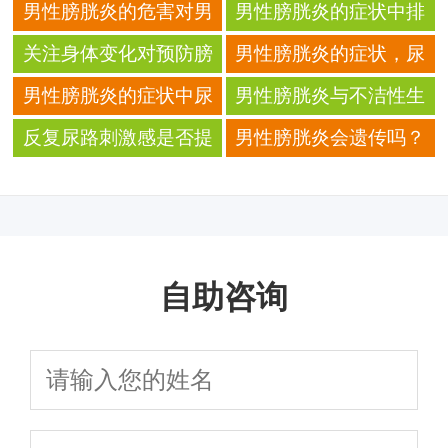
男性膀胱炎的危害对男
男性膀胱炎的症状中排
性就医成本的增加影响
尿后滴沥的常见原因解
关注身体变化对预防膀
男性膀胱炎的症状，尿
读
胱炎重要吗
道口灼热感是信号吗
男性膀胱炎的症状中尿
男性膀胱炎与不洁性生
频症状的心理影响因素
活是否相关
反复尿路刺激感是否提
男性膀胱炎会遗传吗？
示膀胱问题
家族健康史与疾病风险
自助咨询