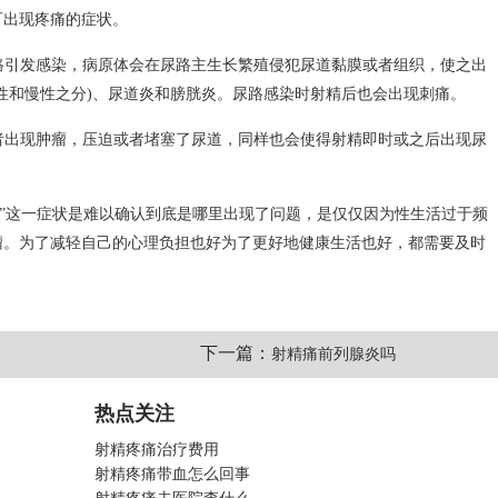
可出现疼痛的症状。
尿路引发感染，病原体会在尿路主生长繁殖侵犯尿道黏膜或者组织，使之出
性和慢性之分)、尿道炎和膀胱炎。尿路感染时射精后也会出现刺痛。
或者出现肿瘤，压迫或者堵塞了尿道，同样也会使得射精即时或之后出现尿
痛”这一症状是难以确认到底是哪里出现了问题，是仅仅因为性生活过于频
瘤。为了减轻自己的心理负担也好为了更好地健康生活也好，都需要及时
下一篇：
射精痛前列腺炎吗
热点关注
射精疼痛治疗费用
射精疼痛带血怎么回事